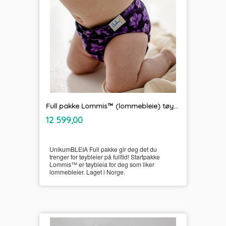
Full pakke Lommis™ (lommebleie) tøybleier
inkl.
Pris
12 599,00
mva.
UnikumBLEIA Full pakke gir deg det du
trenger for tøybleier på fulltid! Startpakke
Lommis™ er tøybleia for deg som liker
lommebleier. Laget i Norge.