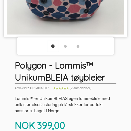
Polygon - Lommis™
UnikumBLEIA tøybleier
Artikkelnr.:
U01-001-007
(2 anmeldelser)
Lommis™ er UnikumBLEIAS egen lommebleie med
unik størrelsesjustering på lårstrikker for perfekt
passform. Laget i Norge.
Pris
NOK
399,00