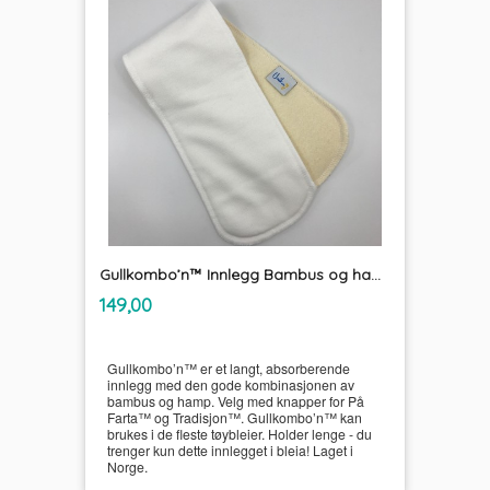
Gullkombo’n™ Innlegg Bambus og hamp UnikumBLEIA
inkl.
Pris
149,00
mva.
Gullkombo’n™ er et langt, absorberende
innlegg med den gode kombinasjonen av
bambus og hamp. Velg med knapper for På
Farta™ og Tradisjon™. Gullkombo’n™ kan
brukes i de fleste tøybleier. Holder lenge - du
trenger kun dette innlegget i bleia! Laget i
Norge.