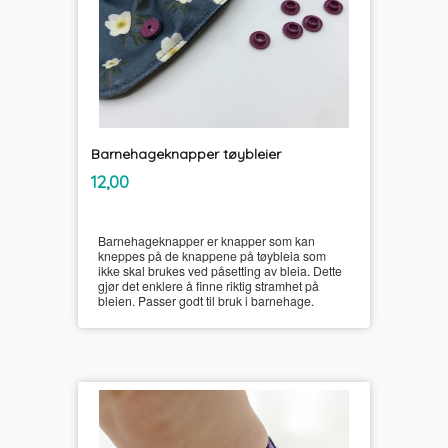
Barnehageknapper tøybleier
inkl.
Pris
12,00
mva.
Barnehageknapper er knapper som kan
kneppes på de knappene på tøybleia som
ikke skal brukes ved påsetting av bleia. Dette
gjør det enklere å finne riktig stramhet på
bleien. Passer godt til bruk i barnehage.