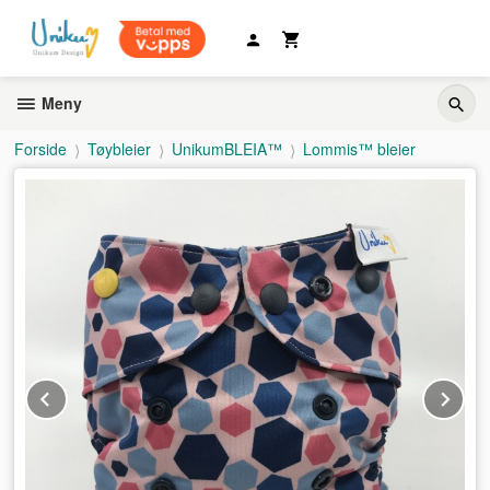
Gå
til
innholdet
Meny
Forside
Tøybleier
UnikumBLEIA™
Lommis™ bleier
Prev
Ne