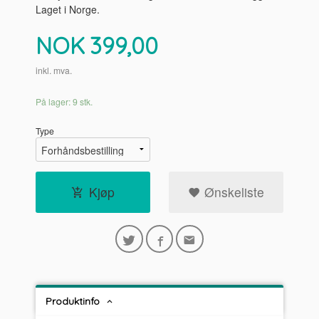
Laget i Norge.
Pris
NOK
399,00
inkl. mva.
På lager: 9 stk.
Type
Kjøp
Ønskeliste
Produktinfo