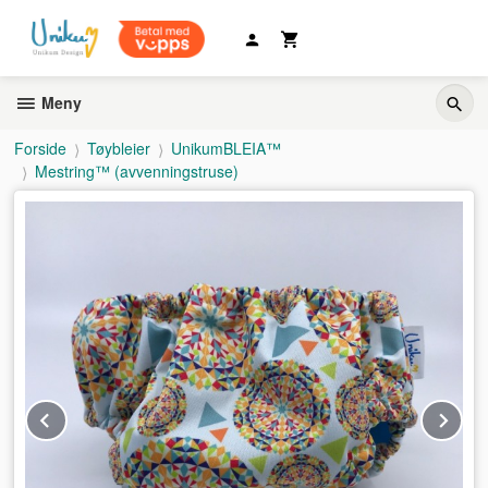
Gå
til
innholdet
Meny
Forside
Tøybleier
UnikumBLEIA™
Mestring™ (avvenningstruse)
Prev
Ne