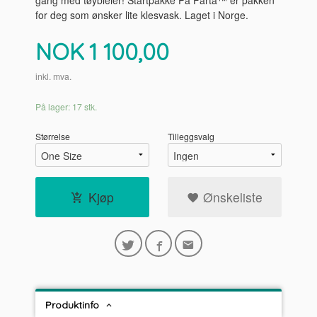
gang med tøybleier! Startpakke På Farta™ er pakken
for deg som ønsker lite klesvask. Laget i Norge.
Pris
NOK
1 100,00
inkl. mva.
På lager: 17 stk.
Størrelse
Tilleggsvalg
Kjøp
Ønskeliste
Produktinfo