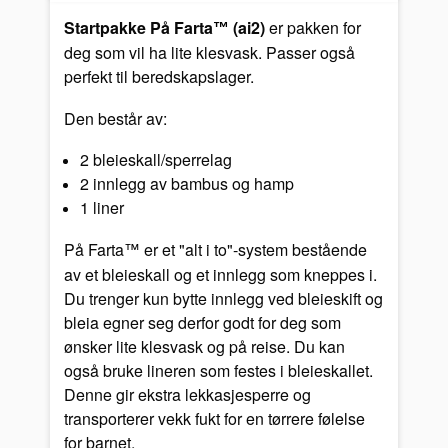
Startpakke På Farta
(ai2)
er pakken for
™
deg som vil ha lite klesvask. Passer også
perfekt til beredskapslager.
Den består av:
2 bleieskall/sperrelag
2 innlegg av bambus og hamp
1 liner
På Farta
er et "alt i to"-system bestående
™
av et bleieskall og et innlegg som kneppes i.
Du trenger kun bytte innlegg ved bleieskift og
bleia egner seg derfor godt for deg som
ønsker lite klesvask og på reise. Du kan
også bruke lineren som festes i bleieskallet.
Denne gir ekstra lekkasjesperre og
transporterer vekk fukt for en tørrere følelse
for barnet.