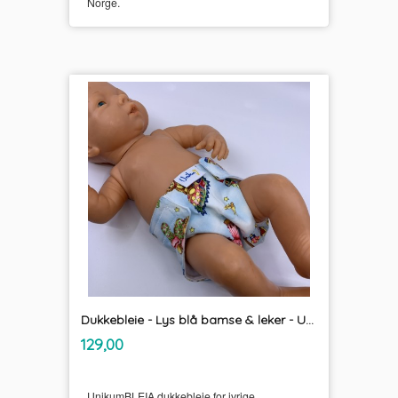
Norge.
Dukkebleie - Lys blå bamse & leker - UnikumBLEIA tøybleier
inkl.
Pris
129,00
mva.
UnikumBLEIA dukkebleie for ivrige