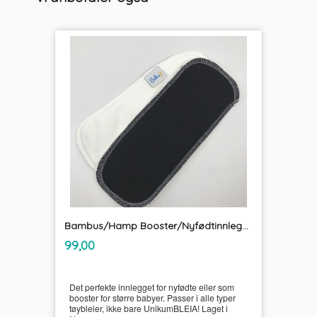
Bambus/Hamp Booster/Nyfødtinnlegg UnikumBLEIA
inkl.
Pris
99,00
mva.
Det perfekte innlegget for nyfødte eller som
booster for større babyer. Passer i alle typer
tøybleier, ikke bare UnikumBLEIA! Laget i