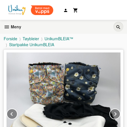
Gå
til
innholdet
Meny
Forside
Tøybleier
UnikumBLEIA™
Startpakke UnikumBLEIA
Prev
Ne