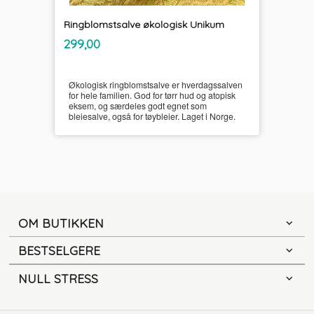
Ringblomstsalve økologisk Unikum
inkl.
Pris
299,00
mva.
Økologisk ringblomstsalve er hverdagssalven
for hele familien. God for tørr hud og atopisk
eksem, og særdeles godt egnet som
bleiesalve, også for tøybleier. Laget i Norge.
OM BUTIKKEN
BESTSELGERE
NULL STRESS