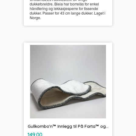
dukkeforeldre. Bleia har borrelås for enkel
håndtering og lekkasjesperre for tissende
dukker. Passer for 43 cm lange dukker. Laget i
Norge.
Gullkombo’n™ Innlegg til På Farta™ og Tradisjon™ UnikumBLEIA
inkl.
Pris
149,00