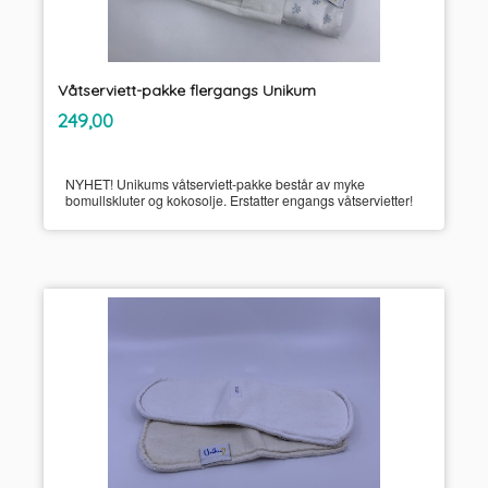
Våtserviett-pakke flergangs Unikum
inkl.
Pris
249,00
mva.
NYHET! Unikums våtserviett-pakke består av myke
bomullskluter og kokosolje. Erstatter engangs våtservietter!