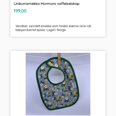
Unikumsmekka Mormors vaffelselskap
inkl.
Pris
199,00
mva.
Vendbar, vanntett smekke som holder klærne rene når
babyen/barnet spiser. Laget i Norge.