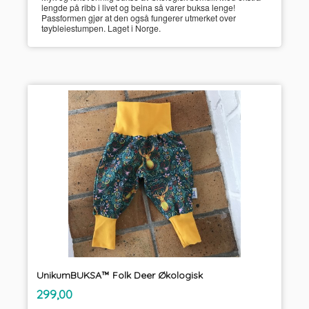
lengde på ribb i livet og beina så varer buksa lenge!
Passformen gjør at den også fungerer utmerket over
tøybleiestumpen. Laget i Norge.
UnikumBUKSA™ Folk Deer Økologisk
inkl.
Pris
299,00
mva.