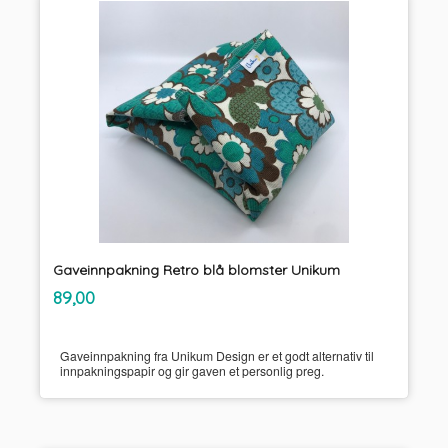
Gaveinnpakning Retro blå blomster Unikum
inkl.
Pris
89,00
mva.
Gaveinnpakning fra Unikum Design er et godt alternativ til
innpakningspapir og gir gaven et personlig preg.