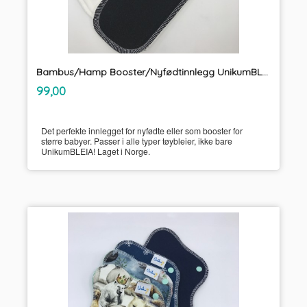
Bambus/Hamp Booster/Nyfødtinnlegg UnikumBLEIA
inkl.
Pris
99,00
mva.
Det perfekte innlegget for nyfødte eller som booster for
større babyer. Passer i alle typer tøybleier, ikke bare
UnikumBLEIA! Laget i Norge.