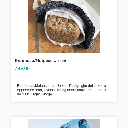
Brødpose/Matpose Unikum
inkl.
Pris
349,00
mva.
Brødposen/Matposen fra Unikum Design gjør det enkelt å
oppbevare brød, grønnsaker og andre matvarer uten bruk
av plast. Laget i Norge.