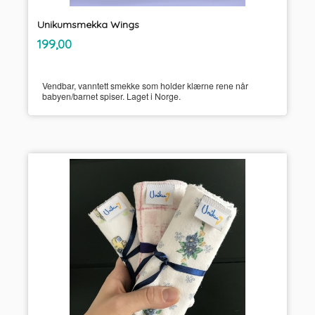
Unikumsmekka Wings
inkl.
Pris
199,00
mva.
Vendbar, vanntett smekke som holder klærne rene når
babyen/barnet spiser. Laget i Norge.