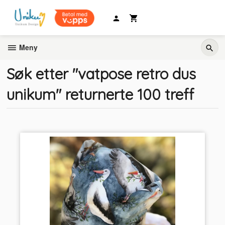
Gå
til
innholdet
Meny
Søk etter "vatpose retro dus
unikum" returnerte 100 treff