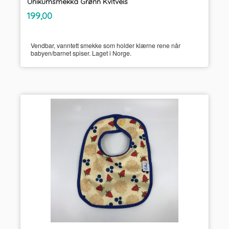
Unikumsmekka Grønn Kvitveis
inkl.
Pris
199,00
mva.
Vendbar, vanntett smekke som holder klærne rene når
babyen/barnet spiser. Laget i Norge.