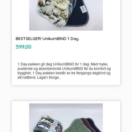
BESTSELGER! UnikumBIND 1 Day
inkl.
Pris
599,00
mva.
1 Day-pakken gir deg UnikumBIND for 1 dag. Med myke,
pustende og absorberende UnikumBIND får du komfort og
trygghet. 1 Day-pakken består av tre flergangs dagbind og
ett nattbind. Laget i Norge.