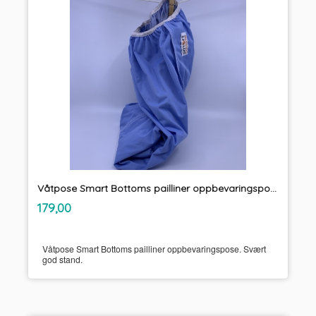
Våtpose Smart Bottoms pailliner oppbevaringspose
inkl.
Pris
179,00
mva.
Våtpose Smart Bottoms pailliner oppbevaringspose. Svært
god stand.