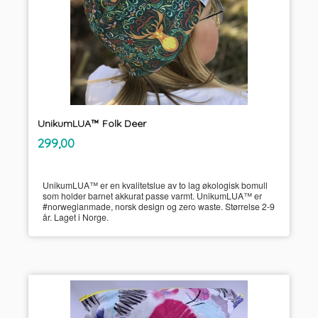
UnikumLUA™ Folk Deer
inkl.
Pris
299,00
mva.
UnikumLUA™ er en kvalitetslue av to lag økologisk bomull
som holder barnet akkurat passe varmt. UnikumLUA™ er
#norwegianmade, norsk design og zero waste. Størrelse 2-9
år. Laget i Norge.