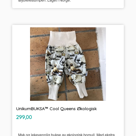
UnikumBUKSA™ Cool Queens Økologisk
inkl.
Pris
299,00
mva.
Myk og lekevennlig bukse av økologisk bomull. Med ekstra