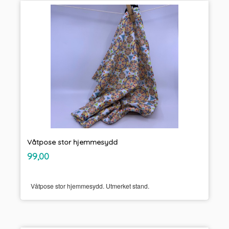
Våtpose stor hjemmesydd
inkl.
Pris
99,00
mva.
Våtpose stor hjemmesydd. Utmerket stand.