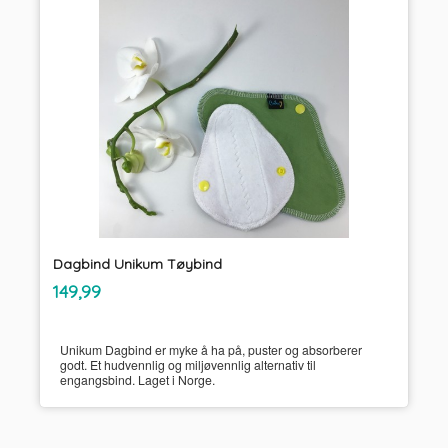
Dagbind Unikum Tøybind
inkl.
Pris
149,99
mva.
Unikum Dagbind er myke å ha på, puster og absorberer
godt. Et hudvennlig og miljøvennlig alternativ til
engangsbind. Laget i Norge.