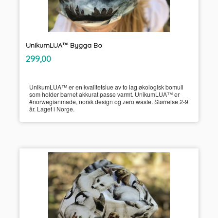
UnikumLUA™ Bygga Bo
inkl.
Pris
299,00
mva.
UnikumLUA™ er en kvalitetslue av to lag økologisk bomull
som holder barnet akkurat passe varmt. UnikumLUA™ er
#norwegianmade, norsk design og zero waste. Størrelse 2-9
år. Laget i Norge.