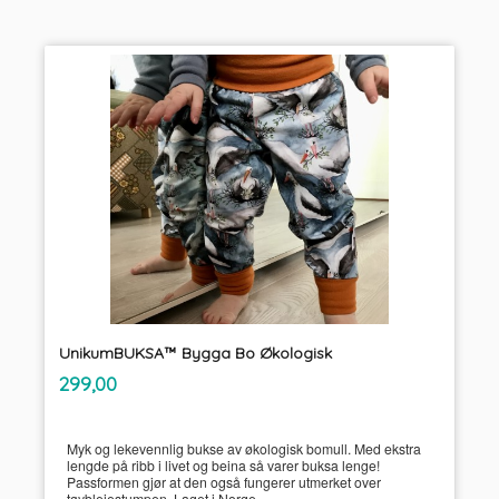
UnikumBUKSA™ Bygga Bo Økologisk
inkl.
Pris
299,00
mva.
Myk og lekevennlig bukse av økologisk bomull. Med ekstra
lengde på ribb i livet og beina så varer buksa lenge!
Passformen gjør at den også fungerer utmerket over
tøybleiestumpen. Laget i Norge.