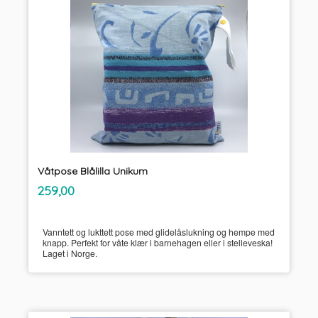
Våtpose Blålilla Unikum
inkl.
Pris
259,00
mva.
Vanntett og lukttett pose med glidelåslukning og hempe med
knapp. Perfekt for våte klær i barnehagen eller i stelleveska!
Laget i Norge.