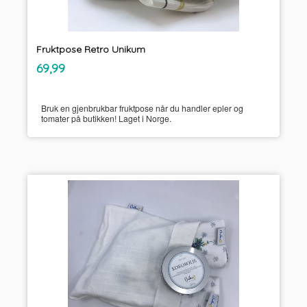
Fruktpose Retro Unikum
inkl.
Pris
69,99
mva.
Bruk en gjenbrukbar fruktpose når du handler epler og
tomater på butikken! Laget i Norge.