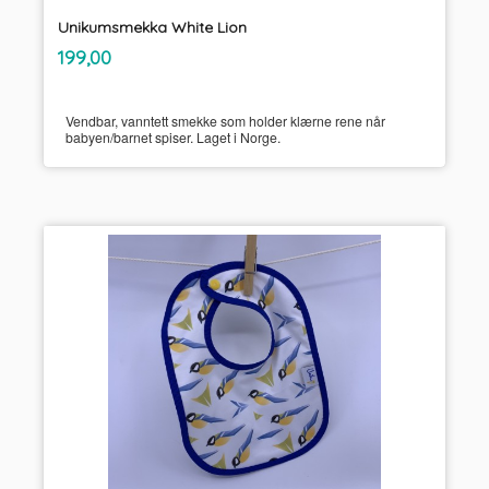
Unikumsmekka White Lion
inkl.
Pris
199,00
mva.
Vendbar, vanntett smekke som holder klærne rene når
babyen/barnet spiser. Laget i Norge.