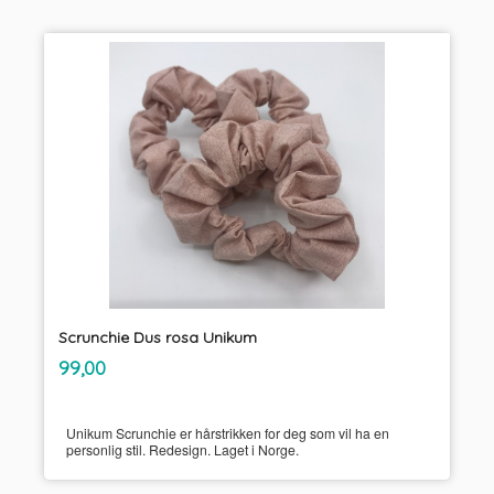
Scrunchie Dus rosa Unikum
inkl.
Pris
99,00
mva.
Unikum Scrunchie er hårstrikken for deg som vil ha en
personlig stil. Redesign. Laget i Norge.