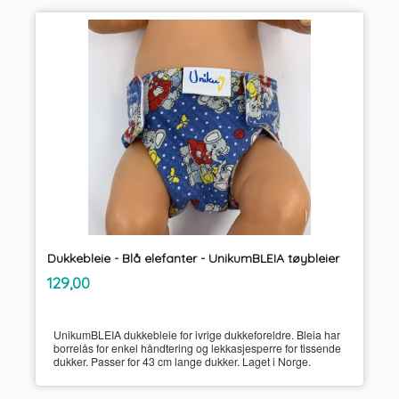
Dukkebleie - Blå elefanter - UnikumBLEIA tøybleier
inkl.
Pris
129,00
mva.
UnikumBLEIA dukkebleie for ivrige dukkeforeldre. Bleia har
borrelås for enkel håndtering og lekkasjesperre for tissende
dukker. Passer for 43 cm lange dukker. Laget i Norge.