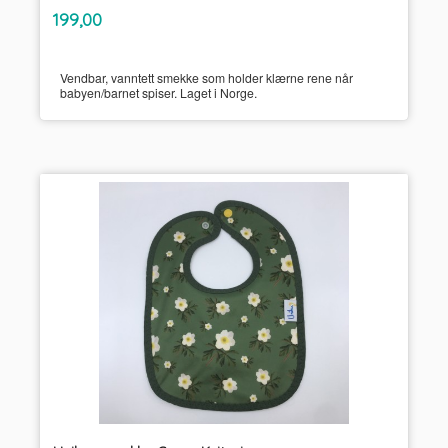
inkl.
Pris
199,00
mva.
Vendbar, vanntett smekke som holder klærne rene når
babyen/barnet spiser. Laget i Norge.