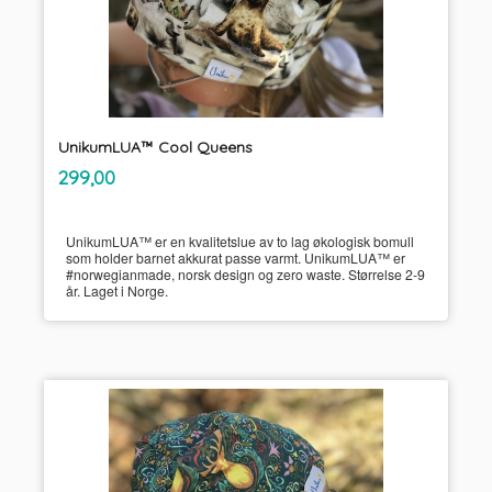
UnikumLUA™ Cool Queens
inkl.
Pris
299,00
mva.
UnikumLUA™ er en kvalitetslue av to lag økologisk bomull
som holder barnet akkurat passe varmt. UnikumLUA™ er
#norwegianmade, norsk design og zero waste. Størrelse 2-9
år. Laget i Norge.