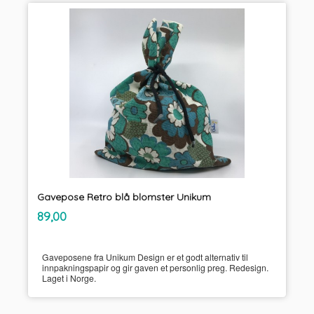
Gavepose Retro blå blomster Unikum
inkl.
Pris
89,00
mva.
Gaveposene fra Unikum Design er et godt alternativ til
innpakningspapir og gir gaven et personlig preg. Redesign.
Laget i Norge.