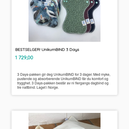
BESTSELGER! UnikumBIND 3 Days
inkl.
Pris
1 729,00
mva.
3 Days-pakken gir deg UnikumBIND for 3 dager. Med myke,
pustende og absorberende UnikumBIND får du komfort og
trygghet. 3 Days-pakken består av ni flergangs dagbind og
tre nattbind. Laget i Norge.