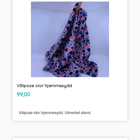
Våtpose stor hjemmesydd
inkl.
Pris
99,00
mva.
Våtpose stor hjemmesydd. Utmerket stand.