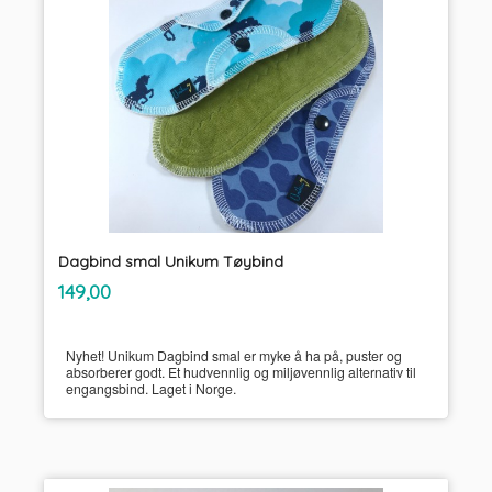
Dagbind smal Unikum Tøybind
inkl.
Pris
149,00
mva.
Nyhet! Unikum Dagbind smal er myke å ha på, puster og
absorberer godt. Et hudvennlig og miljøvennlig alternativ til
engangsbind. Laget i Norge.