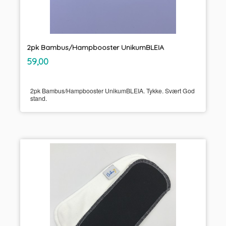
2pk Bambus/Hampbooster UnikumBLEIA
inkl.
Pris
59,00
mva.
2pk Bambus/Hampbooster UnikumBLEIA. Tykke. Svært God
stand.