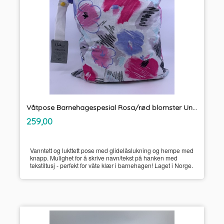
Våtpose Barnehagespesial Rosa/rød blomster Unikum
inkl.
Pris
259,00
mva.
Vanntett og lukttett pose med glidelåslukning og hempe med
knapp. Mulighet for å skrive navn/tekst på hanken med
tekstiltusj - perfekt for våte klær i barnehagen! Laget i Norge.